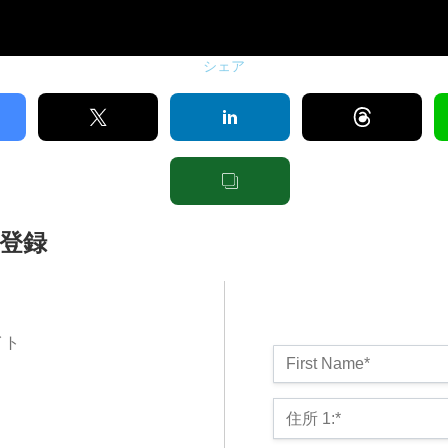
シェア
ご登録
サイト
名前*
First Name*
Billing Address
住所 1:*