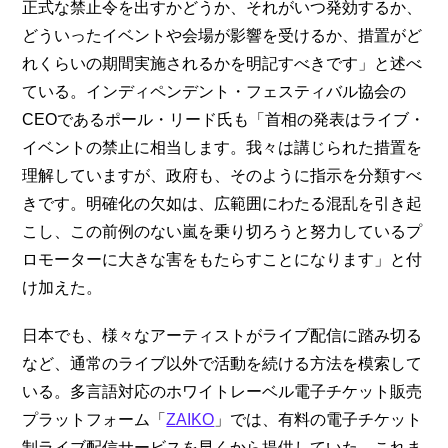
正式な禁止令を出すかどうか、それがいつ発効するか、
どういったイベントや会場が影響を受けるか、措置がど
れくらいの期間実施されるかを明記すべきです」と述べ
ている。インディペンデント・フェスティバル協会の
CEOであるポール・リード氏も「首相の発表はライブ・
イベントの禁止に相当します。我々は講じられた措置を
理解していますが、政府も、そのように指示を分類すべ
きです。明確化の欠如は、広範囲にわたる混乱を引き起
こし、この前例のない嵐を乗り切ろうと努力しているプ
ロモーターに大きな害をもたらすことになります」と付
け加えた。
日本でも、様々なアーティストがライブ配信に踏み切る
など、通常のライブ以外で活動を続ける方法を模索して
いる。多言語対応のホワイトレーベル電子チケット販売
プラットフォーム「
ZAIKO
」では、有料の電子チケット
制ライブ配信サービスを早くから提供していた。これま