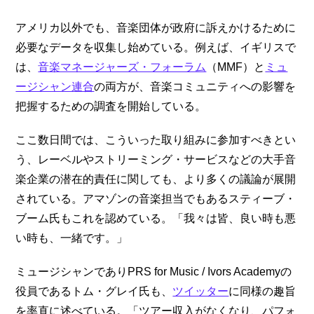
アメリカ以外でも、音楽団体が政府に訴えかけるために
必要なデータを収集し始めている。例えば、イギリスで
は、
音楽マネージャーズ・フォーラム
（MMF）と
ミュ
ージシャン連合
の両方が、音楽コミュニティへの影響を
把握するための調査を開始している。
ここ数日間では、こういった取り組みに参加すべきとい
う、レーベルやストリーミング・サービスなどの大手音
楽企業の潜在的責任に関しても、より多くの議論が展開
されている。アマゾンの音楽担当でもあるスティーブ・
ブーム氏もこれを認めている。「我々は皆、良い時も悪
い時も、一緒です。」
ミュージシャンでありPRS for Music / Ivors Academyの
役員であるトム・グレイ氏も、
ツイッター
に同様の趣旨
を率直に述べている。「ツアー収入がなくなり、パフォ