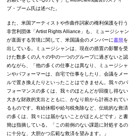
ブ・ブーム氏は述べた。
また、米国アーティストや作曲作詞家の権利保護を行う
非営利団体「Artist Rights Alliance」も、ミュージシャン
が直面する苦境に関して、米国議会のメンバーに
書簡
を
出している。ミュージシャンは、現在の措置の影響を受
けた数多くの人々の中の一つのグループに過ぎないと認
めながら、「他の多くの仕事とは異なり、ミュージシャ
ンやパフォーマーは、自宅で仕事をしたり、会議をメー
ルで置き換えたりといったことはできません。我々のパ
フォーマンスの多くは、我々のほとんどが回復し得ない
大きな財政的支出とともに、かなり前から計画されてい
るものです。有給休暇や給与税免除など、伝統的な救済
の多くは、我々には届かないことがほとんどです」と書
簡は指摘している。「この前例のない課題に対処するの
に十分な、大胆かつ広範な救済を望みます。」