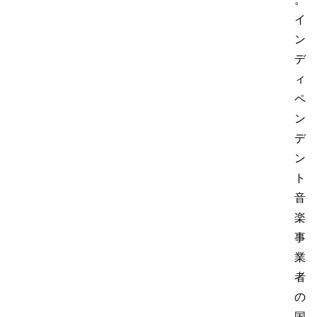
イ
ン
デ
ィ
ペ
ン
デ
ン
ト
音
楽
事
業
者
の
国