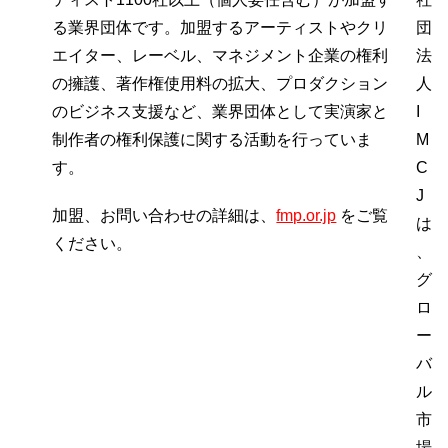
る業界団体です。加盟するアーティストやクリ
団
エイター、レーベル、マネジメント企業の権利
法
の擁護、著作権使用料の拡大、プロダクション
人
のビジネス支援など、業界団体として実演家と
I
制作者の権利保護に関する活動を行っていま
M
す。
C
J
加盟、お問い合わせの詳細は、
fmp.or.jp
をご覧
は
ください。
、
グ
ロ
ー
バ
ル
市
場