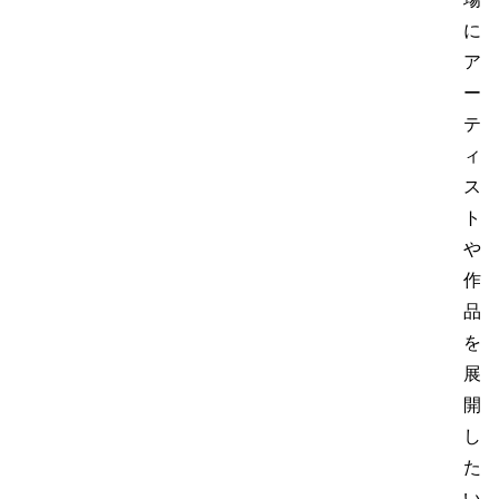
に
ア
ー
テ
ィ
ス
ト
や
作
品
を
展
開
し
た
い