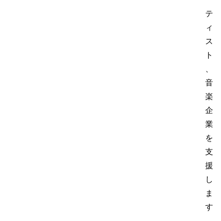
テ
ィ
ス
ト
、
音
楽
企
業
を
支
援
し
ま
す
。