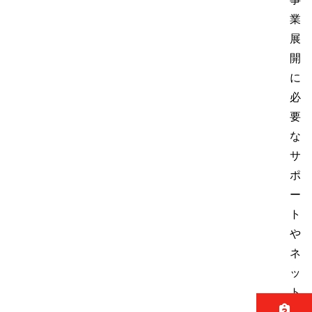
業
展
開
に
必
要
な
サ
ポ
ー
ト
や
ネ
ッ
ト
ワ