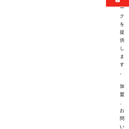
ー
ク
を
提
供
し
ま
す
。
加
盟
、
お
問
い