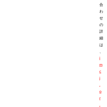
合
わ
せ
の
詳
細
は
、
i
m
c
j
.
o
r
.