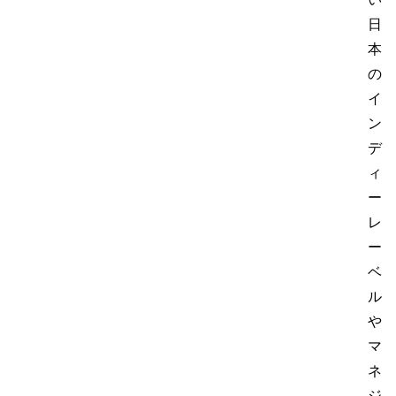
日
本
の
イ
ン
デ
ィ
ー
レ
ー
ベ
ル
や
マ
ネ
ジ