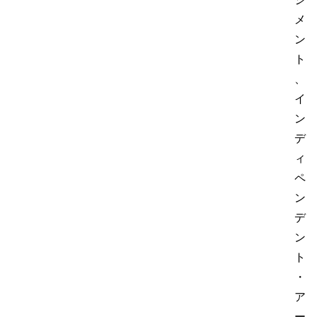
メ
ン
ト
、
イ
ン
デ
ィ
ペ
ン
デ
ン
ト
・
ア
ー