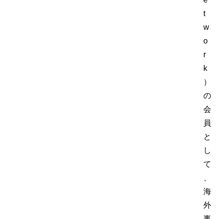
t
w
o
r
k
）
の
会
員
と
し
て
、
海
外
事