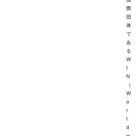
際
団
体
で
あ
る
W
I
N
（
W
o
r
l
d
w