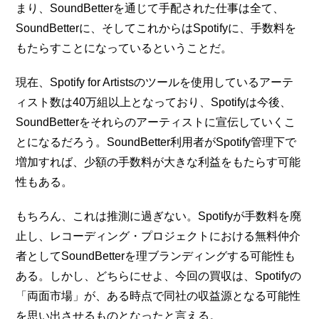
まり、SoundBetterを通じて手配された仕事は全て、
SoundBetterに、そしてこれからはSpotifyに、手数料を
もたらすことになっているということだ。
現在、Spotify for Artistsのツールを使用しているアーテ
ィスト数は40万組以上となっており、Spotifyは今後、
SoundBetterをそれらのアーティストに宣伝していくこ
とになるだろう。SoundBetter利用者がSpotify管理下で
増加すれば、少額の手数料が大きな利益をもたらす可能
性もある。
もちろん、これは推測に過ぎない。Spotifyが手数料を廃
止し、レコーディング・プロジェクトにおける無料仲介
者としてSoundBetterを理ブランディングする可能性も
ある。しかし、どちらにせよ、今回の買収は、Spotifyの
「両面市場」が、ある時点で同社の収益源となる可能性
を思い出させるものとなったと言える。