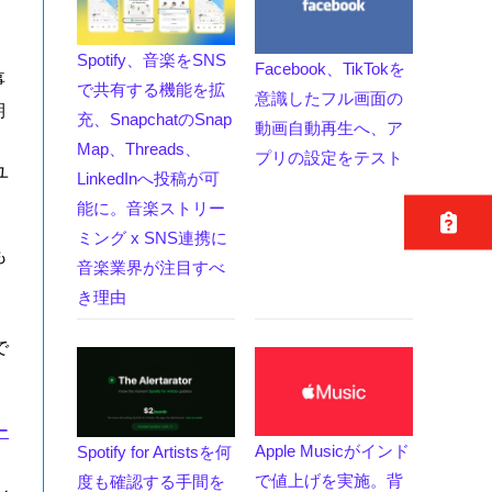
Spotify、音楽をSNS
Facebook、TikTokを
事
で共有する機能を拡
意識したフル画面の
期
充、SnapchatのSnap
動画自動再生へ、ア
イ
Map、Threads、
プリの設定をテスト
ユ
LinkedInへ投稿が可
能に。音楽ストリー
ミング x SNS連携に
も
音楽業界が注目すべ
き理由
で
ー
Apple Musicがインド
Spotify for Artistsを何
で値上げを実施。背
度も確認する手間を