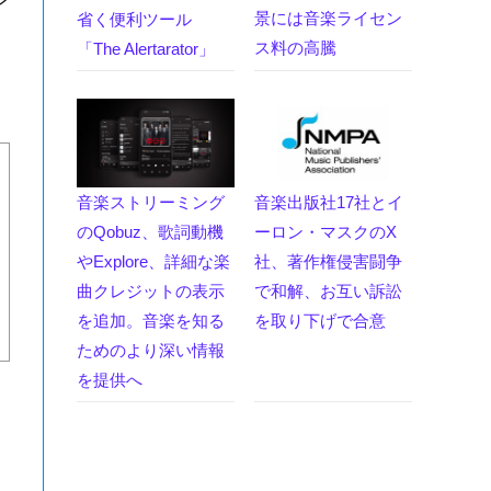
ン
景には音楽ライセン
省く便利ツール
ス料の高騰
「The Alertarator」
音楽ストリーミング
音楽出版社17社とイ
のQobuz、歌詞動機
ーロン・マスクのX
やExplore、詳細な楽
社、著作権侵害闘争
曲クレジットの表示
で和解、お互い訴訟
を追加。音楽を知る
を取り下げで合意
ためのより深い情報
を提供へ