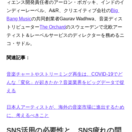
ィエンス開発責任者のアーロン・ボガッキ、インドのイ
ンディーレーベル、A&R、クリエイティブ会社の
Big 
Bang Music
の共同創業者Gaurav Wadhwa、音楽ディス
トリビューター
The Orchard
のスウェーデンで北欧アー
ティスト＆レーベルサービスのディレクターを務めるニ
コ・サドル。
関連記事：
音楽チャートやストリーミング再生は、COVID-19でど
んな「変化」が起きたか？音楽業界をビッグデータで捉
える
日本人アーティストが、海外の音楽市場に進出するため
に、考えるべきこと
SNS活用の必要性と、SNS疲れの問