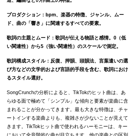
造、編曲などの作曲上の特徴。
プロダクション：bpm、楽器の特徴、ジャンル、ムー
ド、曲の「響き」に関連するすべての要素。
歌詞の主題とムード：歌詞が伝える物語と感情。0（低
い関連性）から5（強い関連性）のスケールで測定。
歌詞構成スタイル：反復、押韻、頭韻法、言葉遣いの選
び方などの文学的および言語的手段を含む、歌詞におけ
るスタイル選好。
SongCrunchの分析によると、TikTokのヒット曲は、あ
らゆる面で極めて「シンプル」な傾向と要素が楽曲に含
まれることが分かってきます。最も大きな特徴は、チャ
ートインする楽曲よりも、複雑さが少ないことが見えて
きます。TikTokヒット曲で使われるハーモニーは、キー
において全音階的な曲が目立ちます。他の楽曲との区別