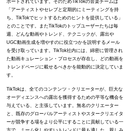
ポートされています。そのためTikTokの音楽チームは
「アーティストやセレブと定期的にミーティングを持
ち、TikTokでヒットするためのヒントを提供している」
とのことです。またTikTokのトップユーザーたちは毎
週、どんな動画やトレンド、テクニックが、露出や
UGC動画生成を増やすのに役立つかを説明するメール
を受け取っています。TikTok社内には、綿密に管理され
た動画キュレーション・プロセスが存在し、どの動画を
トレンドページに載せるべきかを能動的に決定していま
す。
TikTokは、全てのコンテンツ・クリエーターが、巨大な
オーディエンスへの露出を獲得するための平等な機会を
与えている、と主張しています。無名のクリエーター
と、既存のグローバルアーティストやスタークリエイタ
ーが競争する場をより公平にすることに貢献している一
方で、ミーム化しやすいトレンドに最も適した、親しみ