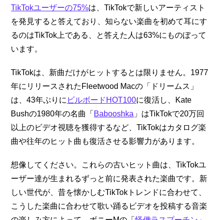
TikTokユーザーの75%
は、TikTokで新しいアーティスト
を発見すると答えており、知らない楽曲を初めて耳にす
るのはTikTok上である、と答えた人は63%にものぼって
います。
TikTokは、新曲だけがヒットするとは限りません。1977
年にリリースされたFleetwood Macの「ドリームス」
は、43年ぶりに
ビルボードHOT100
に復活し、Kate 
Bushの1980年の名曲「
Babooshka
」はTikTokで20万回
以上のビデオ視聴を獲得するなど、TikTokはカタログ楽
曲や往年のヒット曲も復活させる影響力があります。
想像してください。これらの古いヒット曲は、TikTokユ
ーザー達が生まれるずっと前に発表された楽曲です。新
しい世代が、昔を懐かしむTikTokトレンドに合わせて、
こうした楽曲に合わせて歌い踊るビデオを投稿する音楽
の楽しみ方によって、ボニーMの「
怪僧ラスプーチン
」