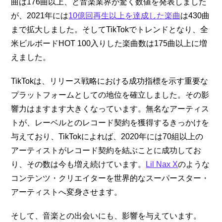
曲は176曲以上、と音楽業界が驚く数値を発表しました
が、2021年には
10億回再生以上を達成した楽曲
は430曲
まで拡大しました。そしてTikTokでトレンドとなり、全
米ビルボードHOT 100入りした楽曲数は175曲以上に増
えました。
TikTokは、リリース戦略における成功指標を示す重要な
プラットフォームとしての地位を確立しました。その影
響力はますます大きくなっています。無名なアーティス
トが、レーベルとのレコード契約を獲得するきっかけを
与えており、TikTokによれば、2020年には70組以上の
アーティストがレコード契約を結ぶことに成功してお
り、その数は今も増え続けています。
Lil Nax X
のような
コンテンツ・クリエイターを世界的なスーパースター・
アーティストへ変身させます。
そして、音楽との出会いにも、影響を与えています。