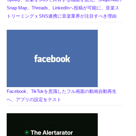
Snap Map、Threads、LinkedInへ投稿が可能に。音楽ス
トリーミング x SNS連携に音楽業界が注目すべき理由
Facebook、TikTokを意識したフル画面の動画自動再生
へ、アプリの設定をテスト