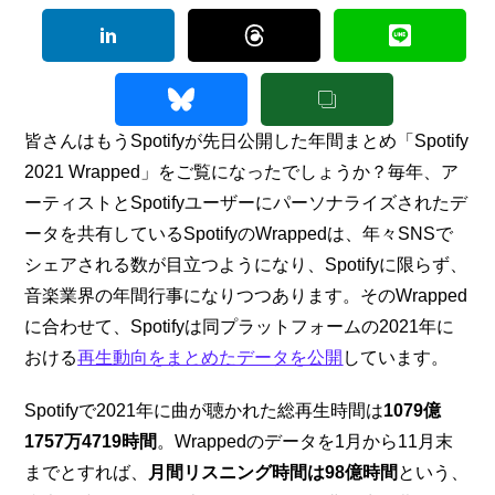
皆さんはもうSpotifyが先日公開した年間まとめ「Spotify 
2021 Wrapped」をご覧になったでしょうか？毎年、ア
ーティストとSpotifyユーザーにパーソナライズされたデ
ータを共有しているSpotifyのWrappedは、年々SNSで
シェアされる数が目立つようになり、Spotifyに限らず、
音楽業界の年間行事になりつつあります。そのWrapped
に合わせて、Spotifyは同プラットフォームの2021年に
おける
再生動向をまとめたデータを公開
しています。
Spotifyで2021年に曲が聴かれた総再生時間は
1079億
1757万4719時間
。Wrappedのデータを1月から11月末
までとすれば、
月間リスニング時間は98億時間
という、