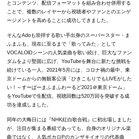
とコンテンツ、配信フォーマットを組み合わせ併用する
ことで、複数のレイヤーから視聴者やファンとのエンゲ
ージメントを高めることに成功してきました。
そんなAdoも崇拝する歌い手出身のスーパースター・ま
ふまふも、現在に至るまで「歌ってみた」として
VOCALOIDシーンの人気楽曲を歌い続け、巨大なファン
ダムをより堅固に広げ、YouTubeを舞台に新たな挑戦を
続けている一人。2021年5月には、コロナ禍の最中、東
京ドームからの無観客公演「ひきこもりでもLIVEがした
い！～すーぱーまふまふわーるど2021＠東京ドーム」
をYouTubeで生配信。視聴回数は520万回を突破する成
功を達成しました。
同年の大晦日には『NHK紅白歌合戦』に初出場しました
が、注目が集まる番組であっても、自身のオリジナル楽
曲ではなく、人気ボカロPのカンザキイオリの代表曲