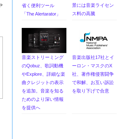
景には音楽ライセン
や
省く便利ツール
ス料の高騰
「The Alertarator」
音楽ストリーミング
音楽出版社17社とイ
のQobuz、歌詞動機
ーロン・マスクのX
やExplore、詳細な楽
社、著作権侵害闘争
曲クレジットの表示
で和解、お互い訴訟
を追加。音楽を知る
を取り下げで合意
ためのより深い情報
を提供へ