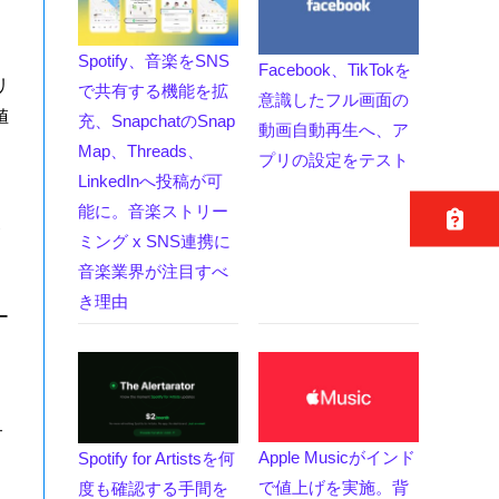
Spotify、音楽をSNS
Facebook、TikTokを
リ
で共有する機能を拡
意識したフル画面の
値
充、SnapchatのSnap
動画自動再生へ、ア
Map、Threads、
プリの設定をテスト
LinkedInへ投稿が可
。
能に。音楽ストリー
含
ミング x SNS連携に
音楽業界が注目すべ
き理由
ー
サ
Apple Musicがインド
Spotify for Artistsを何
で値上げを実施。背
度も確認する手間を