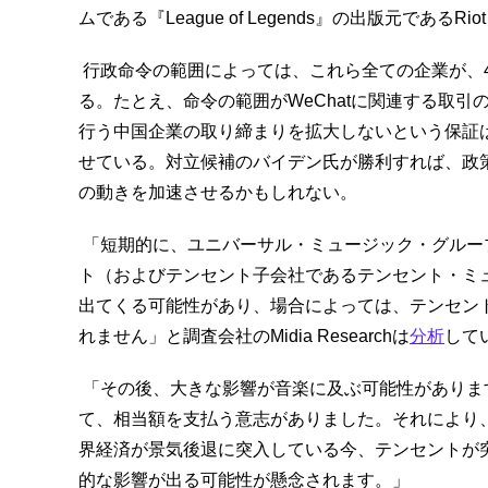
ムである『League of Legends』の出版元であるR
行政命令の範囲によっては、これら全ての企業が、
る。たとえ、命令の範囲がWeChatに関連する取
行う中国企業の取り締まりを拡大しないという保証
せている。対立候補のバイデン氏が勝利すれば、政
の動きを加速させるかもしれない。
「短期的に、ユニバーサル・ミュージック・グループ、
ト（およびテンセント子会社であるテンセント・ミ
出てくる可能性があり、場合によっては、テンセン
れません」と調査会社のMidia Researchは
分析
して
「その後、大きな影響が音楽に及ぶ可能性がありま
て、相当額を支払う意志がありました。それにより
界経済が景気後退に突入している今、テンセントが
的な影響が出る可能性が懸念されます。」