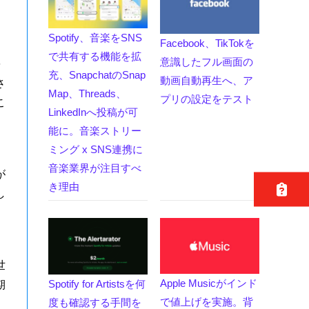
Spotify、音楽をSNS
Facebook、TikTokを
で共有する機能を拡
意識したフル画面の
を
充、SnapchatのSnap
動画自動再生へ、ア
さ
Map、Threads、
プリの設定をテスト
こ
LinkedInへ投稿が可
能に。音楽ストリー
ミング x SNS連携に
音楽業界が注目すべ
が
き理由
し
世
Apple Musicがインド
Spotify for Artistsを何
期
で値上げを実施。背
度も確認する手間を