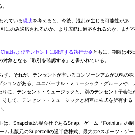
る。
われている
現状
を考えると、今後、混乱が生じる可能性があ
る取引にのみ適応されるのか、より広範に適応されるのか、まだ
eChatおよびテンセントに関連する執行命令
ともに、期限は45
令の対象となる「取引を確認する」と書かれている。
らず、それが、テンセントが率いるコンソーシアムが10%の株
オプションがある、ユニバーサル・ミュージック・グループや、
わりに、テンセント・ミュージックと、別のテンセント子会社
、そして、テンセント・ミュージックと相互に株式を所有する
い。
napchatの親会社であるSnap、ゲーム『Fortnite』の制
ゲーム出版元のSupercellの過半数株式、最大のeスポーツ・ゲー