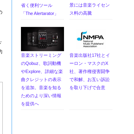
景には音楽ライセン
省く便利ツール
の
ス料の高騰
「The Alertarator」
ド
的
音楽ストリーミング
音楽出版社17社とイ
のQobuz、歌詞動機
ーロン・マスクのX
やExplore、詳細な楽
社、著作権侵害闘争
曲クレジットの表示
で和解、お互い訴訟
を追加。音楽を知る
を取り下げで合意
ためのより深い情報
を提供へ