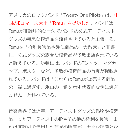
アメリカのロックバンド「Twenty One Pilots」は、
中
国のEコマース大手「Temu」を提訴した
。
バンドは
Temuが非論理的な手法でバンドの公式アーティスト
グ
ッズの粗悪な模造品を流通させていると主張する。
Temuを「
権利侵害品や違法商品の一大温床」と非難
し、
公式グッズの露骨な模造品が多数出店されている
と訴えている。
訴状には、バンドのTシャツ、マグカ
ップ、ポスターなど、
多数の模造商品の写真が掲載さ
れている。バンドは「
これらはTemuが販売する商品
の一端に過ぎず、
氷山の一角を示す代表的な例に過ぎ
ません」と述べている。
音楽業界では近年、アーティストグッズの偽物や模造
品、
またアーティストのIPやその他の権利を侵害・
ま
たは無許可で使用した商品の販売が、大きな課題とな