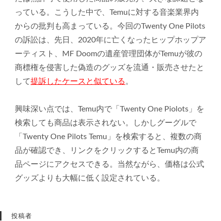
っている。
こうした中で、
Temuに対する音楽業界内
からの批判も高まっている。
今回のTwenty One Pilots
の訴訟は、先日、
2020年に亡くなったヒップホップア
ーティスト、MF Doomの遺産管理団体がTemuが彼の
商標権を侵害した偽造の
グッズを流通・販売させたと
して
提訴したケースと似ている
。
興味深い点では、Temu内で「Twenty One Piolots」を
検索しても商品は表示されない。
しかしグーグルで
「Twenty One Pilots Temu」を検索すると、複数の商
品が確認でき、
リンクをクリックするとTemu内の商
品ページにアクセスできる
。当然ながら、
価格は公式
グッズよりも大幅に低く設定されている。
投稿者