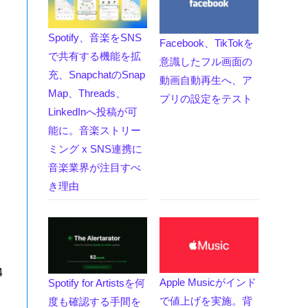
Spotify、音楽をSNS
Facebook、TikTokを
で共有する機能を拡
意識したフル画面の
充、SnapchatのSnap
動画自動再生へ、ア
Map、Threads、
プリの設定をテスト
LinkedInへ投稿が可
能に。音楽ストリー
ミング x SNS連携に
音楽業界が注目すべ
き理由
売
4
Apple Musicがインド
Spotify for Artistsを何
で値上げを実施。背
度も確認する手間を