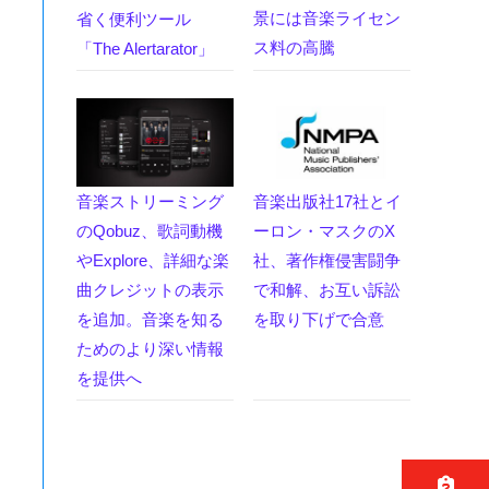
景には音楽ライセン
省く便利ツール
ス料の高騰
「The Alertarator」
音楽ストリーミング
音楽出版社17社とイ
のQobuz、歌詞動機
ーロン・マスクのX
やExplore、詳細な楽
社、著作権侵害闘争
曲クレジットの表示
で和解、お互い訴訟
を追加。音楽を知る
を取り下げで合意
ためのより深い情報
を提供へ