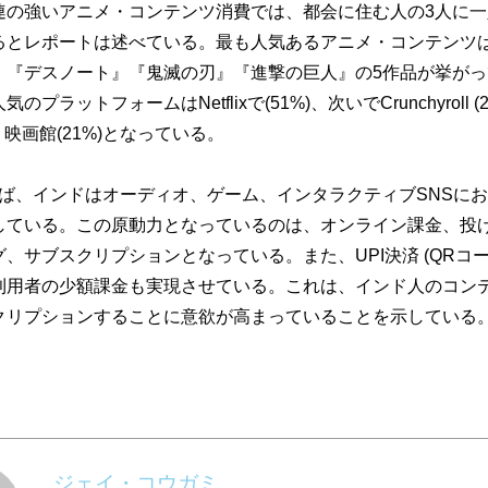
連の強いアニメ・コンテンツ消費では、
都会に住む人の3人に一人
るとレポートは述べている。
最も人気あるアニメ・コンテンツ
to』『デスノート』『鬼滅の刃』『進撃の巨人』
の5作品が挙が
のプラットフォームはNetflixで(
51%)、次いでCrunchyroll
%)、映画館(21%)となっている。
によれば、インドはオーディオ、ゲーム、
インタラクティブSNSに
している。
この原動力となっているのは、オンライン課金、
投
グ、
サブスクリプションとなっている。また、UPI決済 (QRコ
利用者の少額課金も実現させている。これは、
インド人のコン
クリプションすること
に意欲が高まっていることを示している
ジェイ・コウガミ