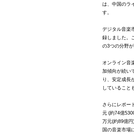
は、中国のラ
す。
デジタル音楽市
録しました。
の3つの分野
オンライン音
加傾向が続い
り、安定成長
していること
さらにレポー
元 (約74億5
万元(約89億
国の音楽市場