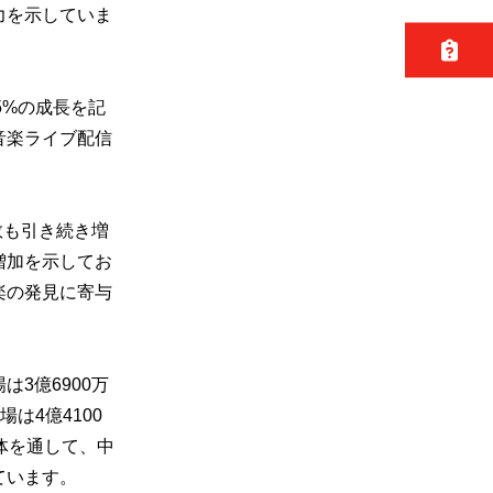
力を示していま
15%の成長を記
音楽ライブ配信
数も引き続き増
増加を示してお
楽の発見に寄与
3億6900万
場は4億4100
全体を通して、中
ています。