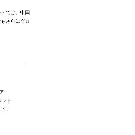
ートでは、中国
後もさらにグロ
リア
ベント
ます。