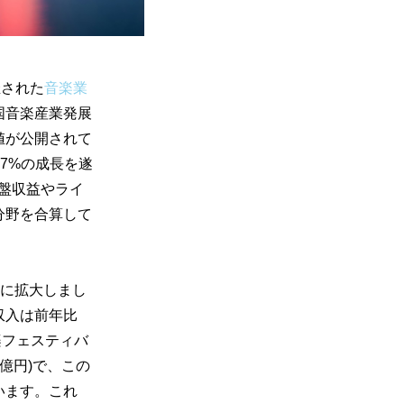
開催された
音楽業
国音楽産業発展
値が公開されて
97%の成長を遂
、原盤収益やライ
分野を合算して
円)に拡大しまし
収入は前年比
音楽フェスティバ
0億円)で、この
います。これ