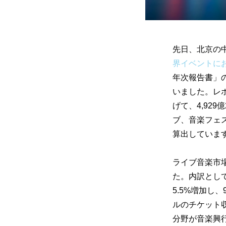
先日、北京の中国伝
界イベントに
年次報告書」
いました。レポ
げて、4,929
ブ、音楽フェ
算出していま
ライブ音楽市場
た。内訳とし
5.5%増加し
ルのチケット収入
分野が音楽興