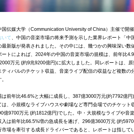
媒大学（Communication University of China）主催で
おいて
、中国の音楽市場の将来予測を示した業界レポート「中
の最新版が発表されました。その中には、幾つかの興味深い数
ートによれば、2024年の中国の音楽市場の規模は、前年比4.
億2000万元 (約9兆9200億円)に拡大しました。同レポートは
スティバルのチケット収益、音楽ライブ配信の収益など複数の
す。
は前年比46.6%と大幅に成長し、387億3000万元(約7792億
ては、小規模なライブハウスや劇場など専門会場でのチケット
、90億9700万元 (約1812億円)でした。中・大規模なライブや
は前年比66.5%増の急成長を遂げ、296億3600万元 (約597
行市場を牽引する成長ドライバーであると、レポートは指して