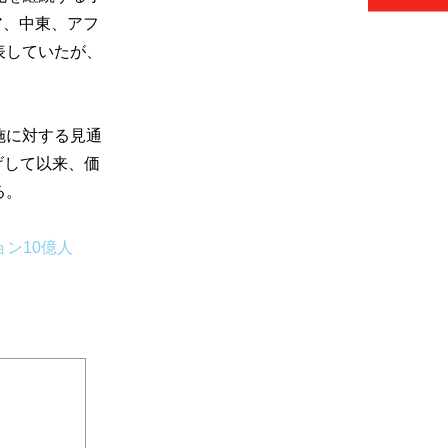
ア、中東、アフ
表していたが
、
施に対する見通
げして以来、
価
る。
ン10億人