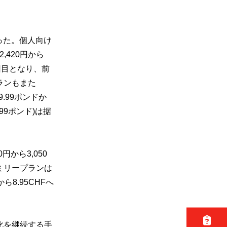
。
った。個人向け
,420円から
回目となり、
前
プランもまた
.
99ポンドか
99ポンド)は据
70円から3,050
ァミリープランは
から8.95CHFへ
化を継続する手