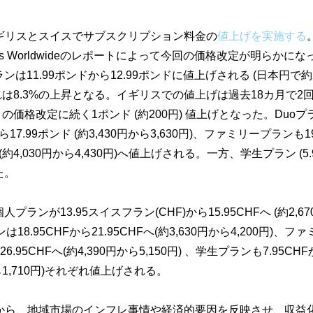
は、イギリスとスイスでサブスクリプション料金の
値上げを実施する
ess Worldwideのレポートによって今回の価格改定が明らかに
な
は11.99ポンドから12.
99ポンドに値上げされる (日本円で約2
れは8.3%
の上昇となる。
イギリスでの値上げは過去18カ月で2
4月の価格改定に続く1ポンド (約200円) 値上げとなった。Duo
ら17.
99ポンド (約3,430円から3,630円)、ファミリープランも19
(約4,030円から4,
430円)へ値上げされる。一方、学生プラン (5.
た。
人プランが13.95スイスフラン(CHF)
から15.95CHFへ (約2,6
は18.
95CHFから21.95CHFへ(約3,630円から4,
200円)、フ
26.
95CHFへ(約4,390円から5,150円) 、学生プランも7.95CHF
から1,710円)それぞれ値上げされる。
前から、
地域市場のインフレ事情や経済的要因を反映させ、
収益