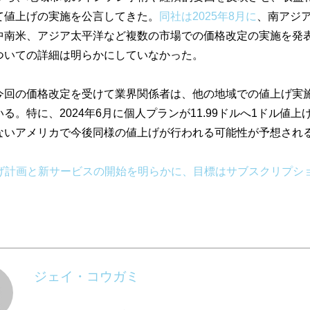
て値上げの実施を公言してきた。
同社は2025年8月に
、南アジ
中南米、
アジア太平洋など複数の市場での価格改定の実施を発
ついての詳細は明らかにしていなかった。
今回の価格改定を受けて業界関係者は、
他の地域での値上げ実
いる。特に、
2024年6月に個人プランが11.
99ドルへ1ドル値上
ないアメリカで今後同様の値上げが行われる可能性
が予想され
が値上げ計画と新サービスの開始を明らかに、
目標はサブスクリプショ
ジェイ・コウガミ