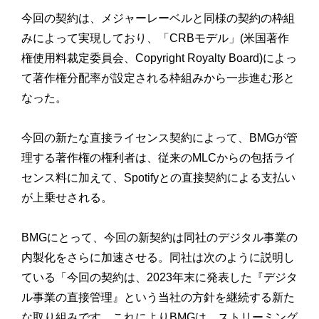
今回の契約は、
メジャーレーベルと同様の契約の枠組
みによって実現しており、「
CRBモデル」(米国著作
権使用料裁定委員会、
Copyright Royalty Board)
によっ
て著作権分配率が設定される枠組みから一歩進む形と
なった
。
今回の新たな直接ライセンス契約によって、
BMGが管
理する著作権の権利者は、
従来のMLCからの包括ライ
センス料に加えて、
Spotifyとの直接契約による支払い
が上乗せされる。
BMGにとって、
今回の新契約は同社のデジタル事業の
内製化をさらに加速させる。
同社は次のように説明し
ている「今回の契約は、
2023年末に発表した『デジタ
ル事業の直接管理』
という当社の方針を継続する新た
な取り組みです。
これによりBMGは、
ストリーミング