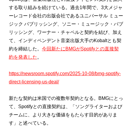
する取り組みを続けてい
る。過去1年間で、
3大メジャ
ーレコード会社の出版会社であるユニバーサル ミュー
ジック パブリッシング、ソニー・ミュージック・パブ
リッシング、
ワーナー・チャペルと契約を結び、加え
て、
インディペンデント音楽出版大手のKobaltとも契
約を締結し
た。
今回新たにBMGがSpotifyとの直接契
約を発表した
。
https://newsroom.spotify.com/
2025-10-08/bmg-spotify-
direct-
licensing-us-deal/
新たな契約は米国での複数年契約となる。BMGにとっ
て、
Spotifyとの直接契約は、「
ソングライターおよび
チームに、
より大きな価値をもたらす目的がありま
す」と述べている。