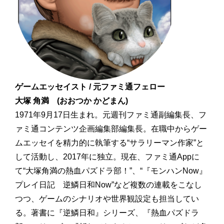
ゲームエッセイスト / 元ファミ通フェロー
大塚 角満 (おおつか かどまん)
1971年9月17日生まれ。元週刊ファミ通副編集長、フ
ァミ通コンテンツ企画編集部編集長。在職中からゲー
ムエッセイを精力的に執筆する“サラリーマン作家”と
して活動し、2017年に独立。現在、ファミ通Appに
て“大塚角満の熱血パズドラ部！”、“『モンハンNow』
プレイ日記 逆鱗日和Now”など複数の連載をこなし
つつ、ゲームのシナリオや世界観設定も担当してい
る。著書に『逆鱗日和』シリーズ、『熱血パズドラ