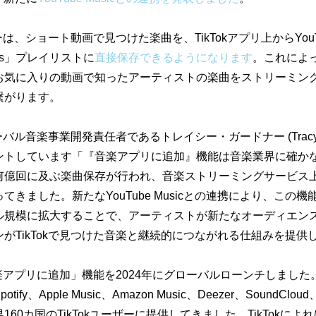
ザーは、ショート動画で見つけた楽曲を、TikTokアプリ上からYouTub
ongs」プレイリストに
直接保存できるようになります
。これによ
お気に入りの動画で知ったアーティストの楽曲をストリーミン
繋がります。
ローバル音楽事業開発責任者であるトレイシー・ガードナー (Tracy G
ントしています「『音楽アプリに追加』機能は音楽業界に確か
何億回に及ぶ楽曲保存が行われ、音楽ストリーミングサービス
てきました。新たなYouTube Musicとの連携により、この
ル規模に拡大することで、アーティストが新たなオーディエン
がTikTokで見つけた音楽と継続的につながれる仕組みを提供
「音楽アプリに追加」機能を2024年にグローバルローンチしまし
ify、Apple Music、Amazon Music、Deezer、SoundClou
160カ国のTikTokユーザーに提供してきました。TikTokによ