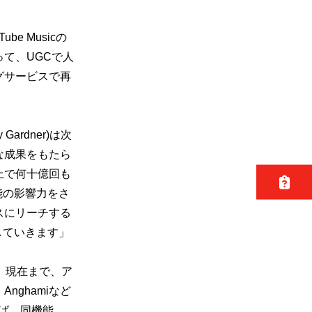
e Musicの
って、UGCで人
グサービスで再
ardner)は次
な成果をもたら
上で何十億回も
機能の影響力をさ
スにリーチする
していきます」
た。現在まで、ア
d、Anghamiなど
れば、同機能