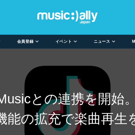
会員登録
イベント
ニュース
M
ube Musicとの連携
機能の拡充で楽曲再生