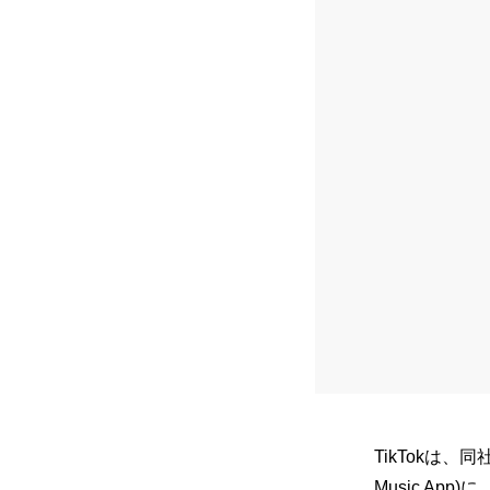
TikTokは
Music App)