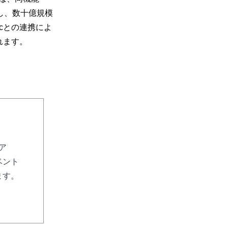
らし、数十億規模
icとの連携によ
れます。
リア
ベント
ます。