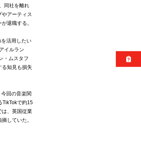
、同社を離れ
プやアーティス
ーが退職する。
kを活用したい
アイルラン
ン・ムスタフ
に対する知見も損失
。今回の音楽関
kTokで約15
では、英国従業
指摘していた。