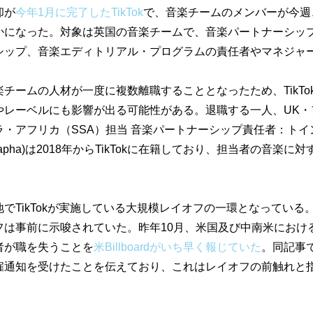
却が
今年1月に完了したTikTok
で、音楽チームのメンバーが今週
かになった。対象は英国の音楽チームで、音楽パートナーシッ
シップ、音楽エディトリアル・プログラムの責任者やマネジャ
チームの人材が一度に複数離職することとなったため、TikTo
やレーベルにも影響が出る可能性がある。退職する一人、UK・
ラ・アフリカ（SSA）担当 音楽パートナーシップ責任者：トイ
 Mustapha)は2018年からTikTokに在籍しており、担当者の音楽
でTikTokが実施している大規模レイオフの一環となっている
は事前に示唆されていた。昨年10月、米国及び中南米におけるTi
者が職を失うことを
米Billboardがいち早く報じていた
。同記事
雇通知を受けたことを伝えており、これはレイオフの前触れと