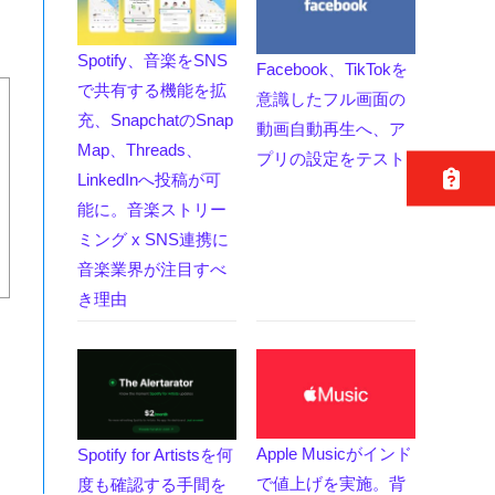
Spotify、音楽をSNS
Facebook、TikTokを
で共有する機能を拡
意識したフル画面の
充、SnapchatのSnap
動画自動再生へ、ア
Map、Threads、
プリの設定をテスト
LinkedInへ投稿が可
能に。音楽ストリー
ミング x SNS連携に
音楽業界が注目すべ
き理由
Apple Musicがインド
Spotify for Artistsを何
で値上げを実施。背
度も確認する手間を