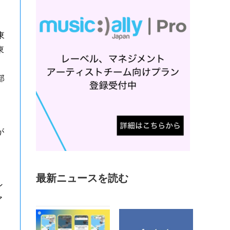
東
東
部
、
が
最新ニュースを読む
ン
ア