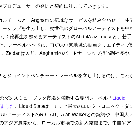
やプロデューサーの発掘と契約に注力していきます。
クのローカルチームと、Anghamiの広域なサービスを組み合わせて、中
ナーシップを生み出し、次世代のグローバルアーティストを中
再生を超えるアーティストのAbdulAziz Louiseと、若手
した。レーベルヘッドは、TikTok中東地域の動画クリエイティブ
た。Zeidanは以前、Anghamiのパートナーシップ担当副社長や
スとジョイントベンチャー・レーベルを立ち上げるのは、これ
、アジアのダンスミュージック市場を横断する専門レーベル「
Liquid
げました
。Liquid Stateは「アジア最大のエレクトロニック・ダ
ーティストのR3HAB、Alan Walkerとの契約や、中国人
トのアジア展開から、ローカル市場での新人発掘まで、中国やア