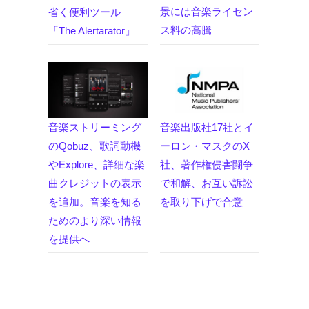
景には音楽ライセン
省く便利ツール
ス料の高騰
「The Alertarator」
音楽ストリーミング
音楽出版社17社とイ
のQobuz、歌詞動機
ーロン・マスクのX
やExplore、詳細な楽
社、著作権侵害闘争
曲クレジットの表示
で和解、お互い訴訟
を追加。音楽を知る
を取り下げで合意
ためのより深い情報
を提供へ