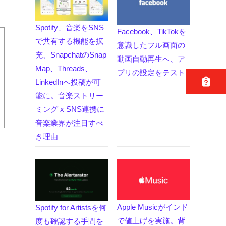
Spotify、音楽をSNS
Facebook、TikTokを
で共有する機能を拡
意識したフル画面の
充、SnapchatのSnap
動画自動再生へ、ア
Map、Threads、
プリの設定をテスト
LinkedInへ投稿が可
能に。音楽ストリー
ミング x SNS連携に
音楽業界が注目すべ
き理由
Apple Musicがインド
Spotify for Artistsを何
で値上げを実施。背
度も確認する手間を