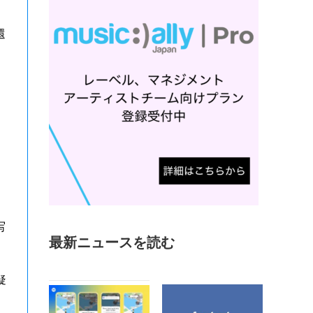
還
写
最新ニュースを読む
疑