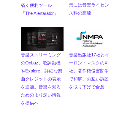
景には音楽ライセン
省く便利ツール
ス料の高騰
「The Alertarator」
音楽ストリーミング
音楽出版社17社とイ
のQobuz、歌詞動機
ーロン・マスクのX
やExplore、詳細な楽
社、著作権侵害闘争
曲クレジットの表示
で和解、お互い訴訟
を追加。音楽を知る
を取り下げで合意
ためのより深い情報
を提供へ