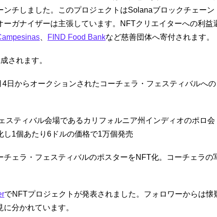
ーンチしました。このプロジェクトはSolanaブロックチェーン
オーガナイザーは主張しています。NFTクリエイターへの利益
 Campesinas
、
FIND Food Bank
など慈善団体へ寄付されます。
構成されます。
2月4日からオークションされたコーチェラ・フェスティバルへの
フェスティバル会場であるカリフォルニア州インディオのポロ会
化し1個あたり6ドルの価格で1万個発売
ーチェラ・フェスティバルのポスターをNFT化。コーチェラの
er
でNFTプロジェクトが発表されました。フォロワーからは懐
見に分かれています。