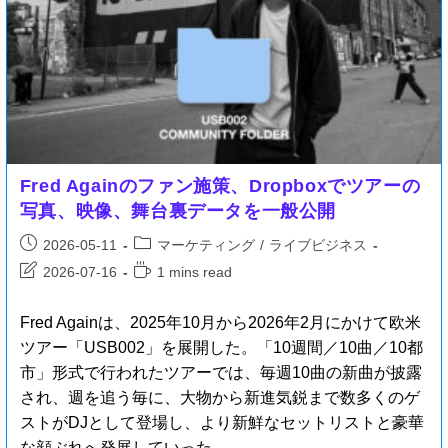
Fred Againのファン施策、Dropboxでツアーの
写真、映像、舞台裏データを一般公開
2026-05-11
マーケティング
/
ライブビジネス
2026-07-16
1 mins read
Fred Againは、2025年10月から2026年2月にかけて欧米
ツアー「USB002」を展開した。「10週間／10曲／10都
市」形式で行われたツアーでは、毎週10曲の新曲が披露
され、週を追う毎に、大物から新進気鋭まで数多くのゲ
ストがDJとして登場し、より新鮮なセットリストと豪華
な顔ぶれへ発展していった。