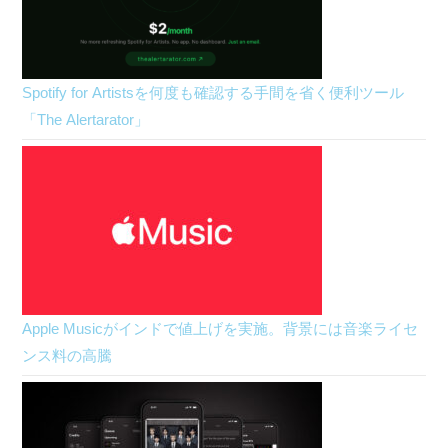
Spotify for Artistsを何度も確認する手間を省く便利ツール
「The Alertarator」
Apple Musicがインドで値上げを実施。背景には音楽ライセ
ンス料の高騰