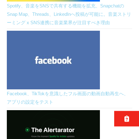
Spotify、音楽をSNSで共有する機能を拡充、Snapchatの
Snap Map、Threads、LinkedInへ投稿が可能に。音楽ストリ
ーミング x SNS連携に音楽業界が注目すべき理由
Facebook、TikTokを意識したフル画面の動画自動再生へ、
アプリの設定をテスト