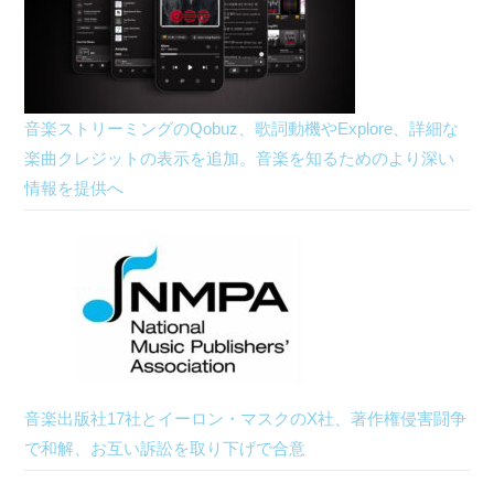
音楽ストリーミングのQobuz、歌詞動機やExplore、詳細な
楽曲クレジットの表示を追加。音楽を知るためのより深い
情報を提供へ
音楽出版社17社とイーロン・マスクのX社、著作権侵害闘争
で和解、お互い訴訟を取り下げで合意