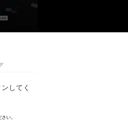
グ
インしてく
ださい。