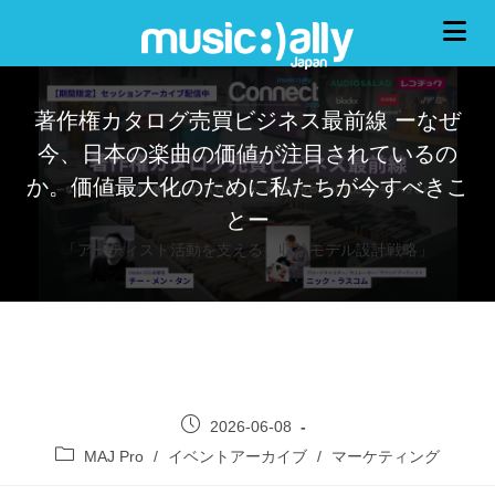
著作権カタログ売買ビジネス最前線 ーなぜ
今、日本の楽曲の価値が注目されているの
か。価値最大化のために私たちが今すべきこ
とー
「アーティスト活動を支える、収益モデル設計戦略」
2026-06-08
MAJ Pro
/
イベントアーカイブ
/
マーケティング