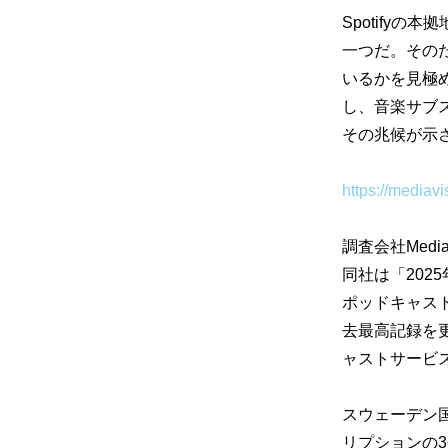
Spotifyの
一つだ。
その
いるかを見極
し、
音楽サブ
その兆候が示
https://mediavi
調査会社Medi
同社は「
20
ポッドキャス
去最高記録を
ャストサービ
スウェーデン
リプションの3分