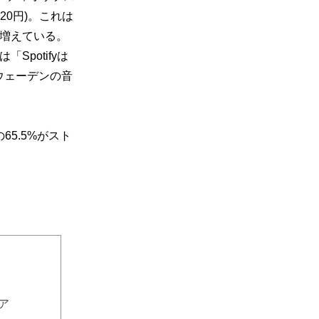
20円)。これは
) 増えている。
t)は「
Spotifyは
ウェーデンの音
5.5%
がスト
リア