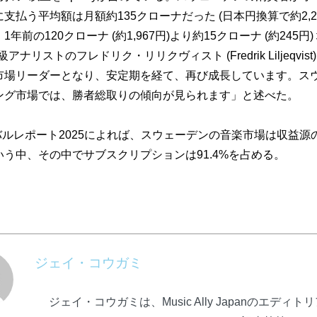
に支払う平
均額は月額約135クローナだった (日本円換算で約2,2
、
1年前の120クローナ (約1,967円)より約15クローナ (約245円
ion上級アナリストのフレドリク・
リリクヴィスト (Fredrik Liljeqvis
市場リーダーとなり、
安定期を経て、再び成長しています。
ス
ング市場では、
勝者総取りの傾向が見られます」と述べた。
ーバルレポート2025によれば、
スウェーデンの音楽市場は収益源の6
う中、その中でサブスクリプションは91.
4%を占める。
ジェイ・コウガミ
ジェイ・コウガミは、Music Ally Japanのエディト