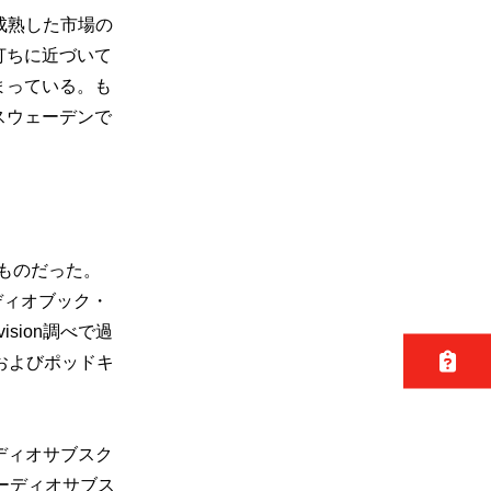
成熟した市場の
打ちに近づいて
まっている。も
スウェーデンで
ものだった。
ディオブック・
vision調べで過
およびポッドキ
ディオサブスク
ーディオサブス