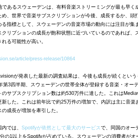
本拠地であるスウェーデンは、
有料音楽ストリーミングが最も早く
ため、世界で音楽サブスクリプションが今後、成長するか、
頭
める指標として、
スウェーデンの音楽市場の動向には注目が集
スクリプションの成長が飽和状態に近づいているのであれ
ば、
される可能性が高い。
sion.se/
article/press-release/10864
avisionが発表した最新の調査結果は、
今後も成長が続くという
25年第3四半期、スウェーデンの世帯全体が登録する音楽・
オー
トのサブスクリプション数は約530万件に達した。
これはMedia
更新した。
これは前年比で約25万件の増加で、
内訳は主に音楽
スの成長が増加を牽引
した。
国内では、
Spotifyが依然として最大のサービ
ス
で、
同国のオー
の1以上をSpoti
fyが占めている。
スウェーデンの消費者がオ