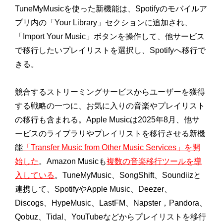
TuneMyMusicを使った新機能は、
Spotifyのモバイルア
プリ内の「Your Library」セクションに追加され、
「Import Your Music」ボタンを操作して、
他サービス
で移行したいプレイリストを選択し、
Spotifyへ移行で
きる。
競合するストリーミングサービスからユーザーを獲得
する戦略の一
つに、お気に入りの音楽やプレイリスト
の移行も含まれる。
Apple Musicは2025年8月、
他サ
ービスのライブラリやプレイリストを移行させる新機
能
「
Transfer Music from Other Music Services」を開
始した
。Amazon Musicも
複数の音楽移行ツールを導
入している
。
TuneMyMusic、SongShift、
Soundiizと
連携して、SpotifyやApple Music、Deezer、
Discogs、
HypeMusic、LastFM、Napster，
Pandora、
Qobuz、Tidal、
YouTubeなどからプレイリストを移行