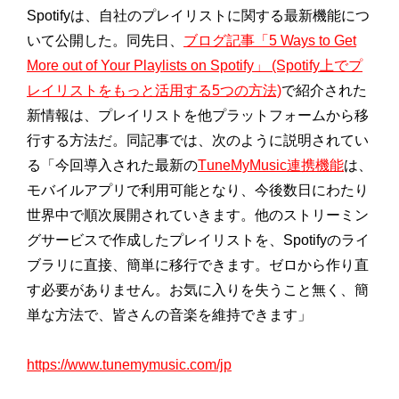
Spotifyは、
自社のプレイリストに関する最新機能につ
いて公開した。同先日、
ブログ記事「5 Ways to Get
More out of Your Playlists on Spotify」 (Spotify上でプ
レイリストをもっと活用する5つの方法)
で紹介された
新情報は、
プレイリストを他プラットフォームから移
行する方法だ。
同記事では、次のように説明されてい
る「今回導入された最新の
T
uneMyMusic連携機能
は、
モバイルアプリで利用可能となり、
今後数日にわたり
世界中で順次展開されていきます。
他のストリーミン
グサービスで作成したプレイリストを、
Spotifyのライ
ブラリに直接、簡単に移行できます。
ゼロから作り直
す必要がありません。お気に入りを失うこと無く、
簡
単な方法で、皆さんの音楽を維持できます」
https://www.tunemymusic.com/jp