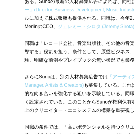
ある。Sunoの最新の人材募集広告によれば、同社
ー」(Director, Business Development, Music Industr
ルに加えて株式報酬も提供される。同職は、今年2
MerlinのCEO、
ジェレミー・シロタ (Jeremy Siro
同職は「レコード会社、音楽出版社、その他の音
導する」役割を担う。条件として、原盤ビジネス
験、明確な前例やプレイブックの無い状況でも業
さらにSunoは、別の人材募集広告では
「アーティス
Manager, Artists & Creators)
も募集している。これ
的な向き合いを強化する狙いを示唆している。同職
く設定されている。このことからSunoが権利保有
上のクリエイター・エコシステムの構築を重要視
同職の条件では、「高いポテンシャルを持つクリエ