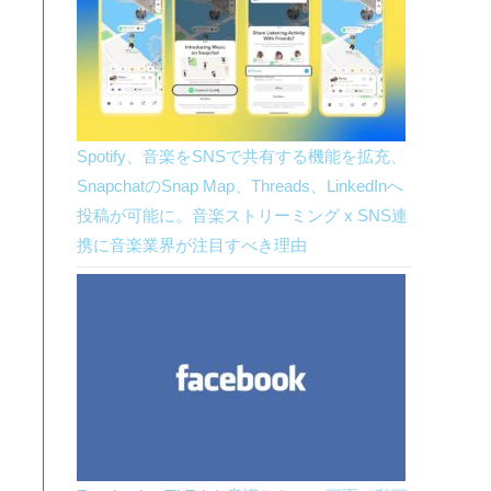
Spotify、音楽をSNSで共有する機能を拡充、
SnapchatのSnap Map、Threads、LinkedInへ
投稿が可能に。音楽ストリーミング x SNS連
携に音楽業界が注目すべき理由