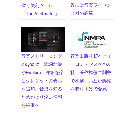
景には音楽ライセン
省く便利ツール
ス料の高騰
「The Alertarator」
音楽ストリーミング
音楽出版社17社とイ
のQobuz、歌詞動機
ーロン・マスクのX
やExplore、詳細な楽
社、著作権侵害闘争
曲クレジットの表示
で和解、お互い訴訟
を追加。音楽を知る
を取り下げで合意
ためのより深い情報
を提供へ