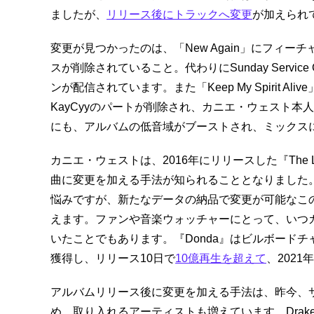
ましたが、
リリース後にトラックへ変更
が加えられ
変更が見つかったのは、「New Again」にフィ
スが削除されていること。代わりにSunday Service
ンが配信されています。また「Keep My Spirit
KayCyyのパートが削除され、カニエ・ウェスト
にも、アルバムの低音域がブーストされ、ミックス
カニエ・ウェストは、2016年にリリースした『The L
曲に変更を加える手法が知られることとなりました
悩みですが、新たなデータの納品で変更が可能なこ
えます。ファンや音楽ウォッチャーにとって、いつカ
いたことでもあります。『Donda』はビルボード
獲得し、リリース10日で
10億再生を超えて
、202
アルバムリリース後に変更を加える手法は、昨今、
め、取り入れるアーティストも増えています。Drak