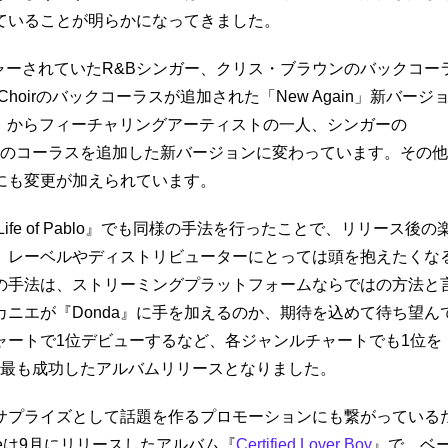
ていることが明らかになってきました。
ーチャーされていたR&Bシンガー、クリス・ブラウンのバックコー
 Choirのバックコーラスが追加された「New Again」新バージ
 Alive」からフィーチャリングアーティストの一人、シンガーの
本人のコーラスを追加した新バージョンに変わっています。その他
にも変更が加えられています。
ife of Pablo』でも同様の手法を行ったことで、リリース後の
。レーベルやディストリビューターにとっては頭を抱えたくな
の手法は、ストリーミングプラットフォームならではの方法と
ニエが『Donda』に手を加えるのか、期待を込めて待ち望ん
チャートで1位デビューするなど、各ジャンルチャートでも1位を
1年最も成功したアルバムリリースとなりました。
サプライズとして話題を作るプロモーションにも繋がっている
eは9月にリリースしたアルバム『
Certified Lover Boy
』で、ベ