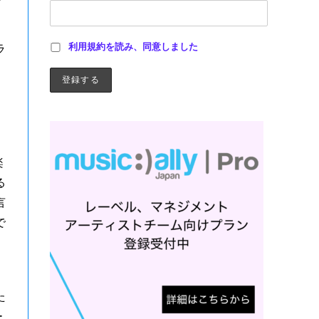
利用規約を読み、同意しました
ラ
ョ
楽
る
言
で
た
ー