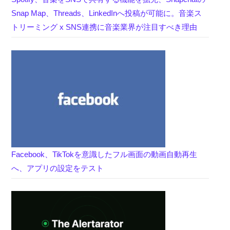
Snap Map、Threads、LinkedInへ投稿が可能に。音楽ス
トリーミング x SNS連携に音楽業界が注目すべき理由
Facebook、TikTokを意識したフル画面の動画自動再生
へ、アプリの設定をテスト