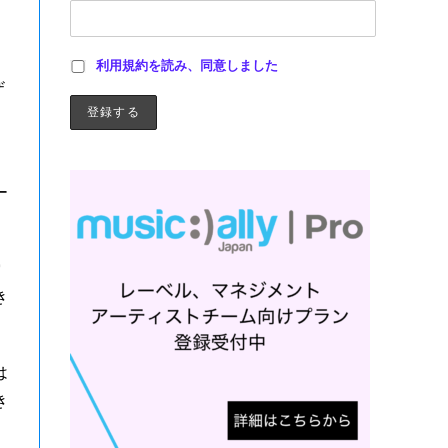
利用規約を読み、同意しました
ザ
ー
。
索
き
は
き