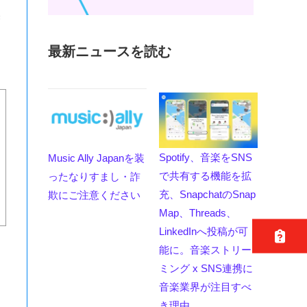
増
最新ニュースを読む
Spotify、音楽をSNS
Music Ally Japanを装
で共有する機能を拡
ったなりすまし・詐
充、SnapchatのSnap
欺にご注意ください
Map、Threads、
LinkedInへ投稿が可
能に。音楽ストリー
ミング x SNS連携に
音楽業界が注目すべ
き理由