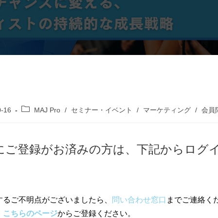
0-16
MAJ Pro
/
セミナー・イベント
/
マーケティング
/
会員
Proにご登録がお済みの方は、下記からログ
するご不明点がございましたら、
問い合わせ窓口
までご連絡く
、
こちらのページ
からご登録ください。