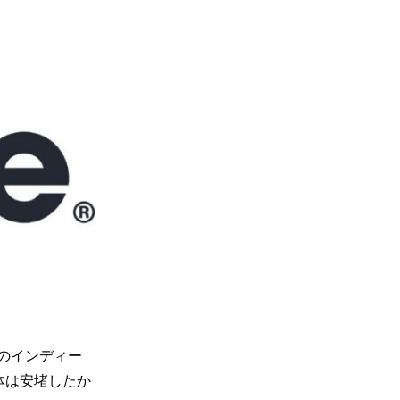
界のインディー
体は安堵したか