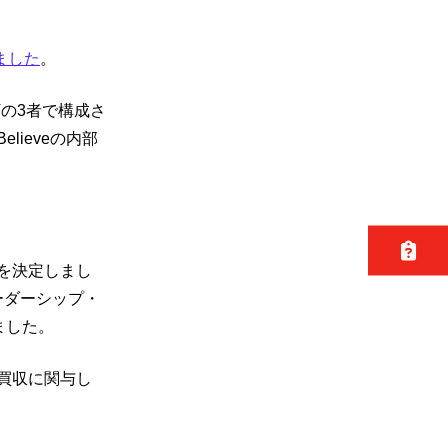
ました
。
Vの3者で構成さ
lieveの内部
とを決定しまし
ーダーシップ・
ました。
e買収に関与し