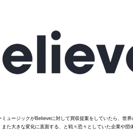
ミュージックがBelieveに対して買収提案をしていたら、世
、また大きな変化に直面する、と戦々恐々としていた企業や団