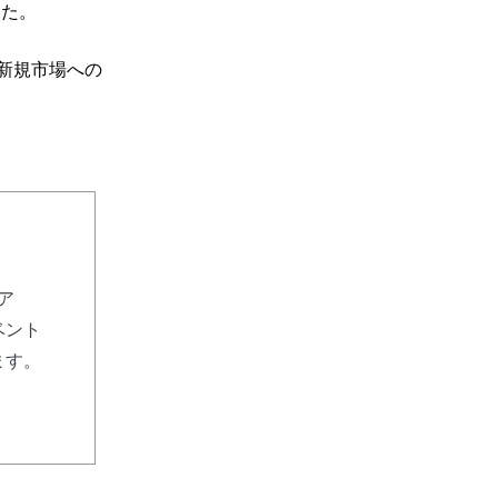
した。
ル新規市場への
リア
ベント
ます。