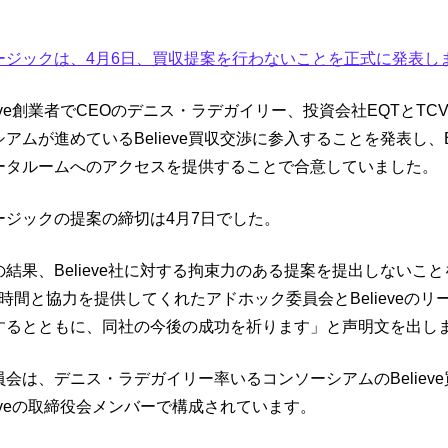
。
ージックは、4月6日、買収提案を行わないことを正式に発表し
ieve創業者でCEOのデニス・ラデガイリー、投資会社EQTとTC
アムが進めているBelieve買収交渉に参入することを発表し、Be
ータルームへのアクセスを提供することで合意していました。
ージックの提案の締切は4月7日でした。
結果、Believe社に対する拘束力のある提案を提出しないこ
時間と協力を提供してくれたアドホック委員会とBelieveのリ
するとともに、同社の今後の成功を祈ります」と声明文を出し
会は、デニス・ラデガイリー率いるコンソーシアムのBeliev
ieveの取締役会メンバーで構成されています。