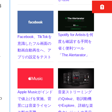
料
Spotify for Artistsを何
Facebook、TikTokを
度も確認する手間を
意識したフル画面の
省く便利ツール
動画自動再生へ、ア
「The Alertarator」
プリの設定をテスト
グ
に
Apple Musicがインド
音楽ストリーミング
わ
で値上げを実施。背
のQobuz、歌詞動機
景には音楽ライセン
やExplore、詳細な楽