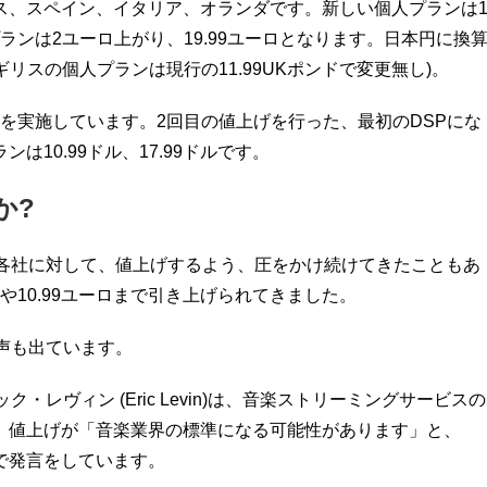
ス、スペイン、
イタリア、オランダです。新しい個人プランは
プランは2ユーロ上がり、
19.99ユーロとなります。日本円に換
ギリスの個人プランは現行の11.99UKポンドで変更無し)
。
を実施しています。2回目の値上げを行った、
最初のDSPにな
ンは10.99ドル、17.99ドルです。
か?
P各社に対して、値上げするよう、
圧をかけ続けてきたこともあ
10.
99ユーロまで引き上げられてきました。
声も出ています。
ック・
レヴィン (Eric Levin)は、
音楽ストリーミングサービスの
、値上げが「
音楽業界の標準になる可能性があります」と、
で発言を
しています。