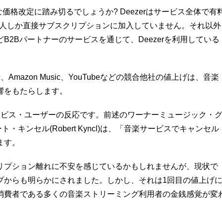
価格改定に踏み切るでしょうか? Deezerはサービス全体で有
万人しか直接サブスクリプションに加入していませ
ん。それ以外
B2Bパートナーのサービス
を通じて、Deezerを利用している
c、Amazon Music、YouTubeなどの競合他社の値上げは、
音楽
響をもたらします。
ービス・
ユーザーの反応です。前述のワーナーミュージック・
ート・
キンセル(Robert Kyncl)は、「
音楽サービスでキャンセル
ます。
リプション離れに不安を感じているかもしれませんが、
現状で
プからも明らかにされました。しかし、
それは1回目の値上げ
消費者である多くの音楽ストリーミング利用者の金銭感覚が変