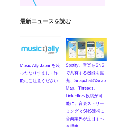
1
算
最新ニュースを読む
Spotify、音楽をSNS
Music Ally Japanを装
で共有する機能を拡
ったなりすまし・詐
充、SnapchatのSnap
欺にご注意ください
Map、Threads、
LinkedInへ投稿が可
能に。音楽ストリー
ミング x SNS連携に
音楽業界が注目すべ
き理由