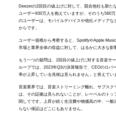
Deezerの2回目の値上げに対して、
競合他社も新たな
ユーザー930万人を抱えてい
ますが、
そのうち560
のユーザーは、
モバイルデバイスや他社メディアなど
からです。
ユーザー規模から考察すると、SpotifyやApple Musi
市場と業界全体の収益に対して、
はるかに大きな影
もう一つの疑問は、2回目の値上げに対する音楽サ
ループでは、2023年Q3の決算報告で、CEOのロバ
率が上昇している兆候は見られません」
と答えてい
音楽業界では、音楽ストリーミング離れ、
サブスク
は、その証拠は見られないことが、
レーベルのトッ
関してです。
上昇が続く生活費や物価高の中、
一般
らない保証はどこにもありません。