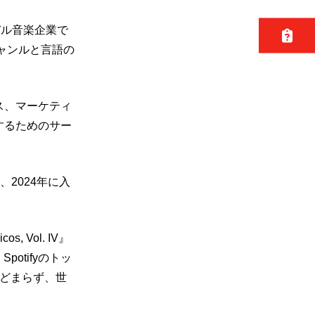
バル音楽企業で
ャンルと言語の
ス、マーケティ
するためのサー
、2024年に入
s, Vol. IV』
potifyのトッ
とどまらず、世