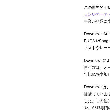
この世界的ト
ョンやアーティストサ
事業が順調に
Downtown 
FUGAやSon
ィストやレー
Downtow
再生数は、オ
年比65%増加
Downtow
提携しています。
した。この他には、
や、A&R専