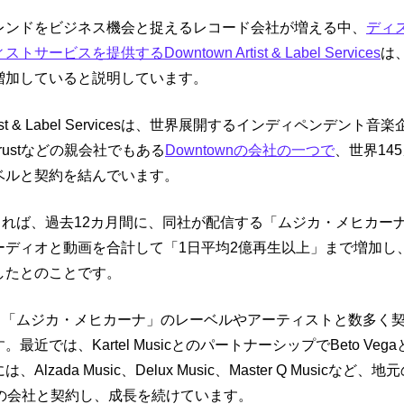
レンドをビジネス機会と捉えるレコード会社が増える中、
ディ
ービスを提供するDowntown Artist & Label Services
は
増加していると説明しています。
Artist & Label Servicesは、世界展開するインディペンデント
gtrustなどの親会社でもある
Downtownの会社の一つで
、世界14
ベルと契約を結んでいます。
nによれば、過去12カ月間に、同社が配信する「ムジカ・メヒカー
ーディオと動画を合計して「1日平均2億再生以上」まで増加し
したとのことです。
nは、「ムジカ・メヒカーナ」のレーベルやアーティストと数多く
最近では、Kartel MusicとのパートナーシップでBeto Ve
Alzada Music、Delux Music、Master Q Musicなど、
門の会社と契約し、成長を続けています。