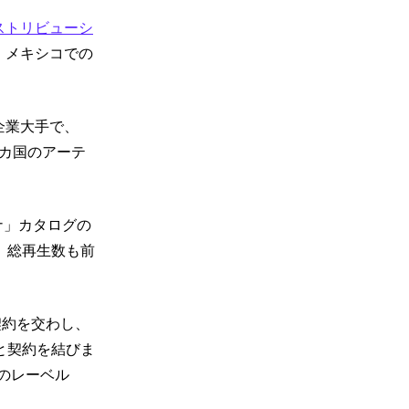
ストリビューシ
、メキシコでの
音楽企業大手で、
5カ国のアーテ
ナ」カタログの
、総再生数も前
契約を交わし、
gaと契約を結びま
地元のレーベル