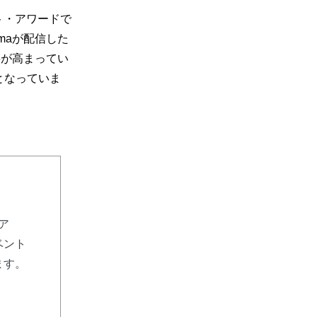
スト・アワードで
umaが配信した
要が高まってい
となっていま
リア
ベント
ます。