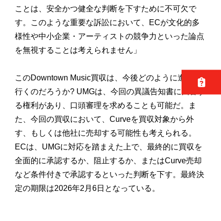
ことは、安全かつ健全な判断を下すために不可欠で
す。
このような重要な訴訟において、ECが文化的多
様性や中小企業・
アーティストの競争力といった論点
を無視することは考えられませ
ん」
このDowntown Music買収は、今後どのように進んで
行くのだろうか? UMGは、今回の異議告知書に回答す
る権利があり、
口頭審理を求めることも可能だ。ま
た、今回の買収において、
Curveを買収対象から外
す、
もしくは他社に売却する可能性も考えられる。
ECは、
UMGに対応を踏まえた上で、
最終的に買収を
全面的に承認するか、阻止するか、
またはCurve売却
など条件付きで承認するといった判断を下す
。最終決
定の期限は2026年2月6日となっている。