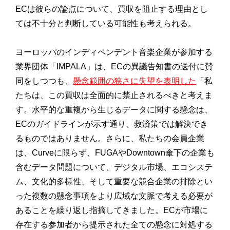
ECは彼らの論点について、
買収を阻止する理由とし
ては不十分と判断している可能性も考えら
れる。
ヨーロッパのインディペンデント音楽企業が参加する
業界団体「
IMPALA」は、ECの異議告知書の送付に賛
同をしつつも、
懸
念範囲の狭さに失望を表明した
「私
たちは、
この買収は全面的に禁止されるべきと考えま
す。
水平的な重複から生じるデータに関する懸念は、
ECのガイドラインが示す通り、
救済策では解決でき
るものではありません。さらに、
私たちの会員企業
は、Curveに限らず、
FUGAやDowntown傘下の企業も
含むデータ問題について
、デジタル市場、エコシステ
ム、文化的多様性、
そして重要な競合企業の排除とい
った複数の懸念事項をより広域な
文脈で考える必要が
あることを繰り返し指摘してきました。
ECが市場に
存在する参加者から提示された全ての懸念に対処する