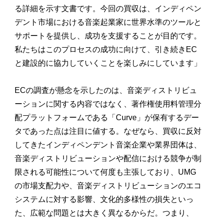
る詳細を示す文書です。今回の買収は、
インディペン
デント市場における音楽起業家に世界水準のツールと
サポートを提供し、成功を支援することが目的です。
私たちはこのプロセスの成功に向けて、
引き続きEC
と建設的に協力していくことを楽しみにしています」
ECの調査が懸念を示したのは、
音楽ディストリビュ
ーションに関する内容ではなく、
著作権使用料管理分
配プラットフォームである「Curve」
が保有するデー
タであった点は注目に値する。なぜなら、
買収に反対
してきたインディペンデント音楽企業や業界団体は、
音楽ディストリビューションや配信における競争が制
限される可能
性について何度も主張しており、UMG
の市場支配力や、
音楽ディストリビューションのエコ
システムに対する影響、
文化的多様性の損失といっ
た、
広範な問題とは大きく異なるからだ。つまり、