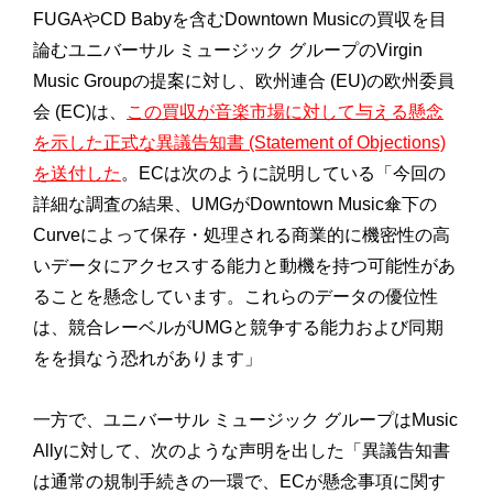
FUGAやCD Babyを含むDowntown Musicの買収を目
論むユニバーサル ミュージック グループのVirgin
Music Groupの提案に対し、欧州連合 (EU)の欧州委員
会 (EC)は、
この買収が音楽市場に対して与える懸念
を示した正式
な異議告知書 (Statement of Objections)
を送付した
。
ECは次のように説明している「今回の
詳細な調査の結果、
UMGがDowntown Music傘下の
Curveによって保存・
処理される商業的に機密性の高
いデータにアクセスする能力と動機
を持つ可能性があ
ることを懸念しています。
これらのデータの優位性
は、
競合レーベルがUMGと競争する能力および同期
をを損なう恐れが
あります」
一方で、ユニバーサル ミュージック グループはMusic
Allyに対して、次のような声明を出した「
異議告知書
は通常の規制手続きの一環で、
ECが懸念事項に関す