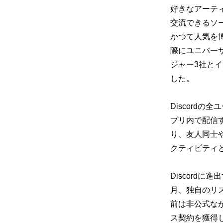
好きなアーテ
交流できるソ
かつて人気を博し
際にユニバーサ
ジャー3社と
した。
Discordの
プリ内で配信す
り、友人同士
クティビティ
Discordに
月、独自のリス
前は非公式な
ス契約を獲得