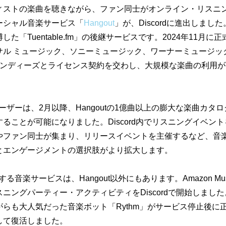
ィストの楽曲を聴きながら、ファン同士がオンライン・リスニ
ーシャル音楽サービス「
Hangout
」が、Discordに進出しました。
た「Tuentable.fm」の後継サービスです。2024年11月に
ル ミュージック、ソニーミュージック、ワーナーミュージック、M
インディーズとライセンス契約を交わし、大規模な楽曲の利用
全ユーザーは、2月以降、Hangoutの1億曲以上の膨大な楽曲カタログを
ることが可能になりました。Discord内でリスニングイベン
やファン同士が集まり、リリースイベントを主催するなど、音
とエンゲージメントの選択肢がより拡大します。
進出する音楽サービスは、Hangout以外にもあります。Amazon Mus
ニングパーティー・アクティビティをDiscordで開始しました
がらも大人気だった音楽ボット「Rythm」がサービス停止後に
して復活しました。