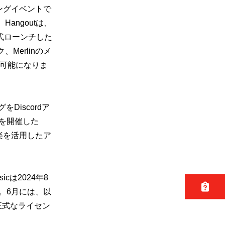
ングイベントで
Hangoutは、
正式ローンチした
erlinのメ
が可能になりま
Discordア
トを開催した
楽を活用したア
icは2024年8
。6月には、以
正式なライセン