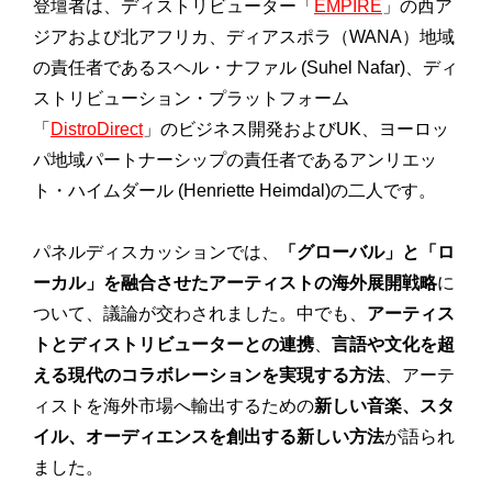
登壇者は、ディストリビューター「
EMPIRE
」の西ア
ジアおよび北アフリカ、ディアスポラ（WANA）地域
の責任者であるスヘル・ナファル (Suhel Nafar)、ディ
ストリビューション・プラットフォーム
「
DistroDirect
」のビジネス開発およびUK、ヨーロッ
パ地域パートナーシップの責任者であるアンリエッ
ト・ハイムダール (Henriette Heimdal)の二人です。
パネルディスカッションでは、
「グローバル」と「ロ
ーカル」を融合させたアーティストの海外展開戦略
に
ついて、議論が交わされました。中でも、
アーティス
トとディストリビューターとの連携
、
言語や文化を超
える現代のコラボレーションを実現する方法
、アーテ
ィストを海外市場へ輸出するための
新しい音楽、スタ
イル、オーディエンスを創出する新しい方法
が語られ
ました。