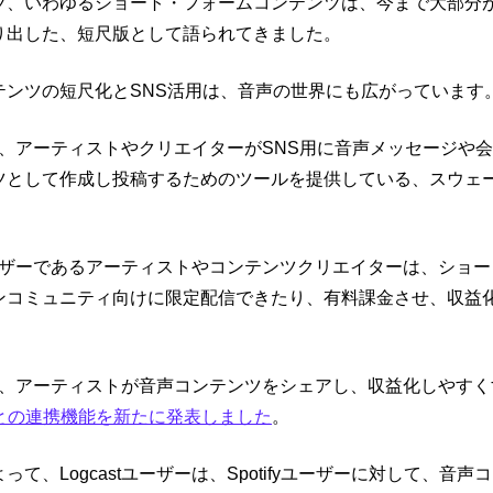
ツ、いわゆるショート・
フォームコンテンツは、今まで大部分
り出した、短尺版とし
て語られてきました。
テンツの短尺化とSNS活用は、音声の世界にも広がっています
、
アーティストやクリエイターがSNS用に音声メッセージや
ツとして作成し投稿するためのツールを提供
している、スウェ
。
のユーザーであるアーティストやコンテンツクリエイターは、
ショー
ンコミュニティ向けに限定配
信できたり、有料課金させ、
収益
日、
アーティストが音声コンテンツをシェアし、収益化し
やすく
プリとの連携機能を新たに発表
しました
。
って、Logcastユーザーは、
Spotifyユーザーに対して、
音声コ