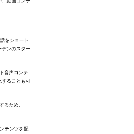
が、動画コンテ
。
会話を
ショート
ーデンのスター
ト音声コンテ
化することも可
するため、
ンテンツを配