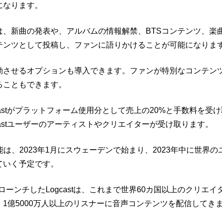
になります。
は、新曲の発表や、アルバムの情報解禁、BTSコンテンツ、楽
テンツとして投稿し、ファンに語りかけることが可能になりま
動させるオプションも導入できます。ファンが特別なコンテン
ることもできます
。
castがプラットフォーム使用分として売上の20%
と手数料を受け
castユーザーのアーティストやクリエイターが
受け取ります。
機能は、
2023年1月にスウェーデンで始まり、
2023年中に世界
ていく予定です
。
にローンチしたLogcastは、これまで世界6
0カ国以上のクリエイター
、
1億5000万人以上のリスナーに音声コンテンツを配信してき