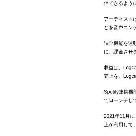
信できるよう
アーティスト
どを音声コン
課金機能を連
に、課金させ
収益は、
Log
売上を、Log
Spotify連携
てローンチし
2021年11月
上が利用して