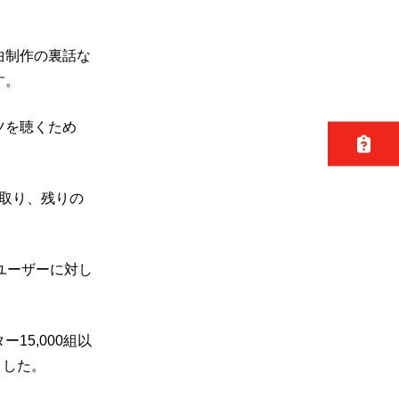
曲制作の裏話な
す。
ツを聴くため
取り、
残りの
のユーザーに対し
15,000組以
ま
した。