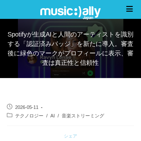
Spotifyが生成AIと人間のアーティストを識別
する「認証済みバッジ」を新たに導入。審査
後に緑色のマークがプロフィールに表示、審
査は真正性と信頼性
2026-05-11
テクノロジー
/
AI
/
音楽ストリーミング
シェア