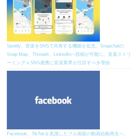
Spotify、音楽をSNSで共有する機能を拡充、Snapchatの
Snap Map、Threads、LinkedInへ投稿が可能に。音楽ストリ
ーミング x SNS連携に音楽業界が注目すべき理由
Facebook、TikTokを意識したフル画面の動画自動再生へ、