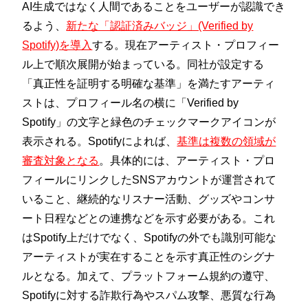
AI生成ではなく人間であることをユーザーが認識でき
るよう、
新たな「認証済みバッジ」(Verified by
Spotify)を導入
する。現在アーティスト・プロフィー
ル上で順次展開が始まっている。同社が設定する
「真正性を証明する明確な基準」を満たすアーティ
ストは、プロフィール名の横に「Verified by
Spotify」の文字と緑色のチェックマークアイコンが
表示される。Spotifyによれば、
基準は複数の領域が
審査対象となる
。具体的には、アーティスト・プロ
フィールにリンクしたSNSアカウントが運営されて
いること、継続的なリスナー活動、グッズやコンサ
ート日程などとの連携などを示す必要がある。これ
はSpotify上だけでなく、Spotifyの外でも識別可能な
アーティストが実在することを示す真正性のシグナ
ルとなる。加えて、プラットフォーム規約の遵守、
Spotifyに対する詐欺行為やスパム攻撃、悪質な行為