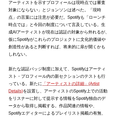
アーティストを示すプロフィールは現時点では審査
対象にならない」とジョンソンは述べた。「現時
点」の言葉には注意が必要だ。Spotifyも「ローンチ
時点では」と今回の制度について言及している。生
成AIアーティストが現在は認証の対象から外れるが、
仮にSpotifyがこれらのプロジェクトに文化的価値や
創造性があると判断すれば、将来的に扉が開くかも
しれない。
新たな認証バッジ制度に加えて、Spotifyはアーティ
スト・プロフィール内の新セクションのテストも行
っている。新たに
「アーティストの詳細」(Artist
Details)
を設置し、アーティストのSpotify上での活動
をリスナーに対して提示する情報をSpotify独自のデ
ータから取得し掲載する。作品関連の情報や、
Spotifyエディターによるプレイリスト掲載の有無、