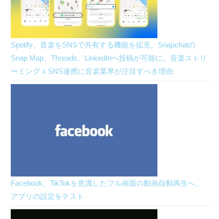
Spotify、音楽をSNSで共有する機能を拡充、Snapchatの
Snap Map、Threads、LinkedInへ投稿が可能に。音楽ストリ
ーミング x SNS連携に音楽業界が注目すべき理由
Facebook、TikTokを意識したフル画面の動画自動再生へ、
アプリの設定をテスト