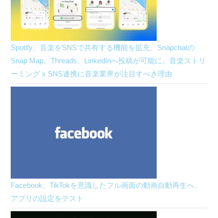
Spotify、音楽をSNSで共有する機能を拡充、Snapchatの
Snap Map、Threads、LinkedInへ投稿が可能に。音楽ストリ
ーミング x SNS連携に音楽業界が注目すべき理由
Facebook、TikTokを意識したフル画面の動画自動再生へ、
アプリの設定をテスト