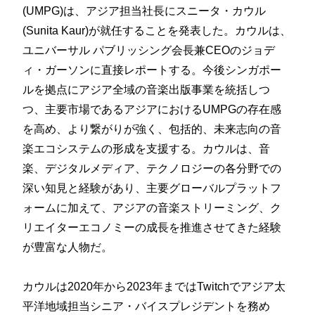
(UMPG)は、アジア担当社長にスニータ・カウル
(Sunita Kaur)が就任することを発表した。カウルは、
ユニバーサル パブリッシング会長兼CEOのジョデ
ィ・ガーソンに直接レポートする。今後シンガポー
ルを拠点にアジア全域の音楽出版事業を統括しつ
つ、主要市場であるアジアにおけるUMPGの存在感
を高め、より繋がりが強く、包括的、未来志向の音
楽エコシステムの形成を支援する。カウルは、音
楽、デジタルメディア、テクノロジーの各分野での
深い知見と経験があり、主要グローバルプラットフ
ォームに加えて、アジアの音楽ストリーミング、ク
リエイターエコノミーの成長を推進させてきた経験
が豊富な人物だ。
カウルは2020年から2023年まではTwitchでアジア太
平洋地域担当シニア・バイスプレジデントを務め