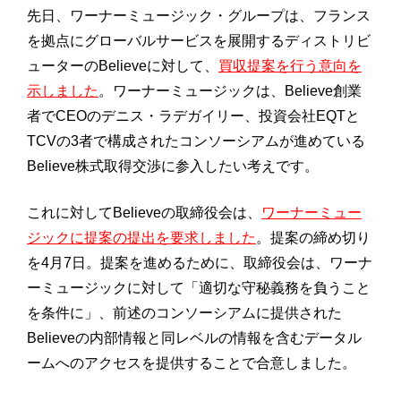
先日、ワーナーミュージック・グループは、フランス
を拠点にグローバルサービスを展開するディストリビ
ューターのBelieveに対して、
買収提案を行う意向を
示しました
。ワーナーミュージックは、Believe創業
者でCEOのデニス・ラデガイリー、投資会社EQTと
TCVの3者で構成されたコンソーシアムが進めている
Believe株式取得交渉に参入したい考えです。
これに対してBelieveの取締役会は、
ワーナーミュー
ジックに提案の提出を要求しました
。提案の締め切り
を4月7日。提案を進めるために、取締役会は、ワーナ
ーミュージックに対して「適切な守秘義務を負うこと
を条件に」、前述のコンソーシアムに提供された
Believeの内部情報と同レベルの情報を含むデータル
ームへのアクセスを提供することで合意しました。