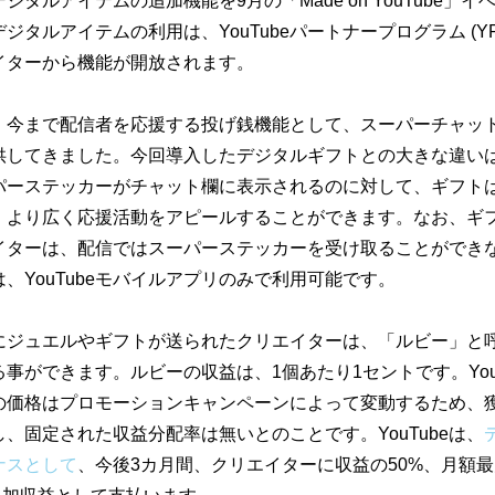
、デジタルアイテムの追加機能を9月の「Made on YouTube」
ジタルアイテムの利用は、YouTubeパートナープログラム (Y
イターから機能が開放されます。
では、今まで配信者を応援する投げ銭機能として、スーパーチャッ
供してきました。今回導入したデジタルギフトとの大きな違い
パーステッカーがチャット欄に表示されるのに対して、ギフト
、より広く応援活動をアピールすることができます。なお、ギ
イターは、配信ではスーパーステッカーを受け取ることができ
、YouTubeモバイルアプリのみで利用可能です。
にジュエルやギフトが送られたクリエイターは、「ルビー」と
事ができます。ルビーの収益は、1個あたり1セントです。You
の価格はプロモーションキャンペーンによって変動するため、
、固定された収益分配率は無いとのことです。YouTubeは、
ナスとして
、今後3カ月間、クリエイターに収益の50%、月額最大