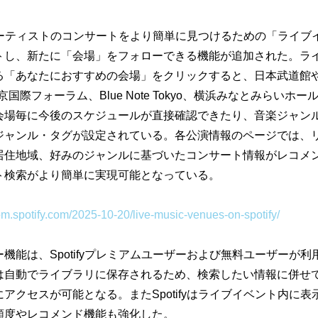
ーティストのコンサートをより簡単に見つけるための「
ライブ
トし、新たに「会場」
をフォローできる機能が追加された。
ラ
る「あなたにおすすめの会場」
をクリックすると、日本武道館やEX 
、東京国際フォーラム、Blue Note Tokyo、横浜みなとみらいホ
会場毎に今後のスケジュールが直接確認できたり、
音楽ジャン
ジャンル・
タグが設定されている。各公演情報のページでは、
居住地域、
好みのジャンルに基づいたコンサート情報がレコメ
ト検索がより簡単に実現可能となっている。
om.spotify.com/
2025-10-20/live-music-venues-
on-spotify/
ー機能は、
Spotifyプレミアムユーザーおよび無料ユーザーが利
は自動でライブラリに保存されるため、
検索したい情報に併せ
にアクセスが可能となる。
またSpotifyはライブイベント内に
頻度やレコメンド機能も強化した。