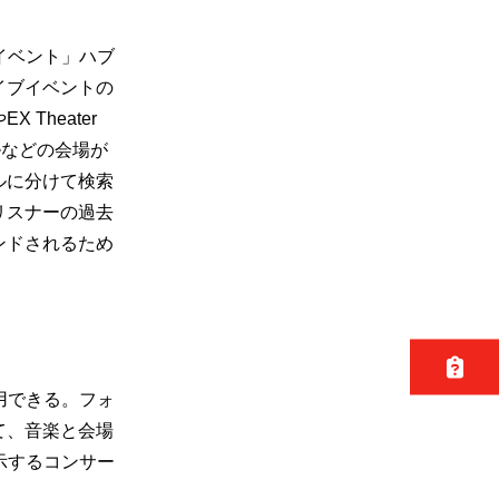
イベント」ハブ
イブイベントの
Theater
ールなどの会場が
ルに分けて検索
リスナーの過去
ンドされるため
用でき
る。フォ
て、
音楽と会場
表示するコンサー