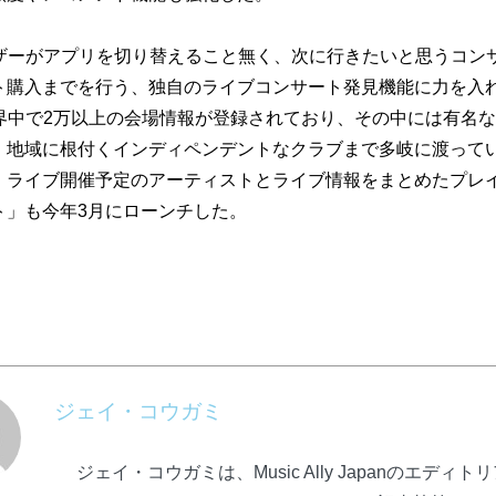
はユーザーがアプリを切り替えること無く、
次に行きたいと思うコン
ト購入までを行う、
独自のライブコンサート発見機能に力を入
には世界中で2万以上の会場情報が登録されており
、その中には有名な
、
地域に根付くインディペンデントなクラブまで多岐に渡って
、
ライブ開催予定のアーティストとライブ情報をまとめたプレ
ト」も今年3月にローンチした。
ジェイ・コウガミ
ジェイ・コウガミは、Music Ally Japanのエディト