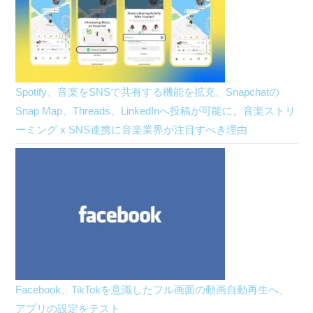
Spotify、音楽をSNSで共有する機能を拡充、Snapchatの
Snap Map、Threads、LinkedInへ投稿が可能に。音楽ストリ
ーミング x SNS連携に音楽業界が注目すべき理由
Facebook、TikTokを意識したフル画面の動画自動再生へ、
アプリの設定をテスト