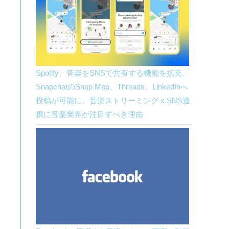
Spotify、音楽をSNSで共有する機能を拡充、
SnapchatのSnap Map、Threads、LinkedInへ
投稿が可能に。音楽ストリーミング x SNS連
携に音楽業界が注目すべき理由