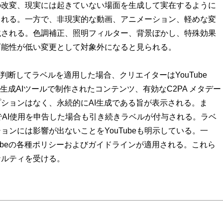
の改変、現実には起きていない場面を生成して実在するように
られる。一方で、非現実的な動画、アニメーション、軽めな変
載される。色調補正、照明フィルター、背景ぼかし、特殊効果
可能性が低い変更として対象外になると見られる。
成と判断してラベルを適用した場合、クリエイターはYouTube
eの生成AIツールで制作されたコンテンツ、有効なC2PA メタデー
ションはなく、永続的にAI生成である旨が表示される。ま
dioでAI使用を申告した場合も引き続きラベルが付与される。ラベ
ンには影響が出ないことをYouTubeも明示している。一
Tubeの各種ポリシーおよびガイドラインが適用される。これら
ナルティを受ける。