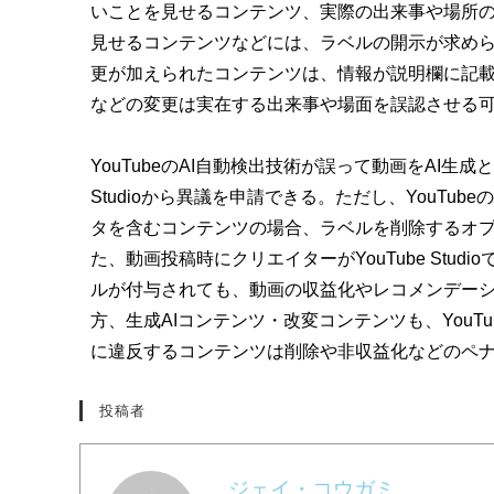
いことを見せるコンテンツ、実際の出来事や場所
見せるコンテンツなどには、ラベルの開示が求め
更が加えられたコンテンツは、情報が説明欄に記
などの変更は実在する出来事や場面を誤認させる
YouTubeのAI自動検出技術が誤って動画をAI生
Studioから異議を申請できる。ただし、YouTub
タを含むコンテンツの場合、ラベルを削除するオプ
た、動画投稿時にクリエイターがYouTube Stu
ルが付与されても、動画の収益化やレコメンデーショ
方、生成AIコンテンツ・改変コンテンツも、You
に違反するコンテンツは削除や非収益化などのペ
投稿者
ジェイ・コウガミ