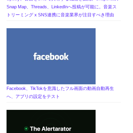
Snap Map、Threads、LinkedInへ投稿が可能に。音楽ス
トリーミング x SNS連携に音楽業界が注目すべき理由
Facebook、TikTokを意識したフル画面の動画自動再生
へ、アプリの設定をテスト